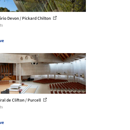
ório Devon / Pickard Chilton
ts
ve
ral de Clifton / Purcell
ts
ve