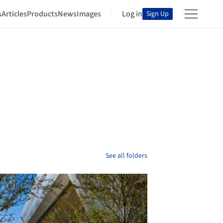
s
Articles
Products
News
Images
Log in
Sign Up
See all folders