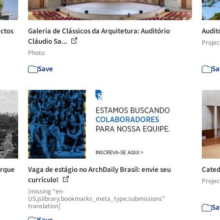
ectos
Galeria de Clássicos da Arquitetura: Auditório
Audit
Cláudio Sa...
Projec
Photo
Save
Sa
arque
Vaga de estágio no ArchDaily Brasil: envie seu
Cated
currículo!
Projec
[missing "en-
US.jslibrary.bookmarks_meta_type.submissions"
translation]
Sa