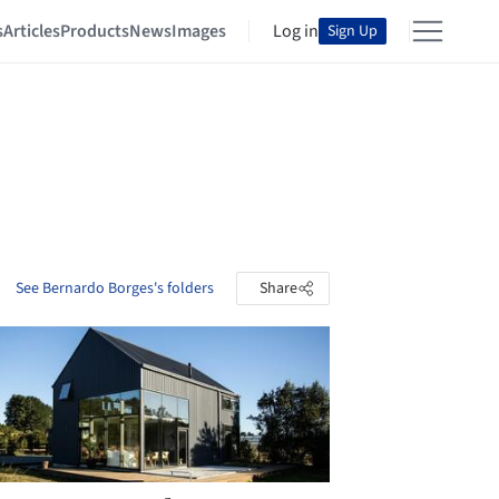
s
Articles
Products
News
Images
Log in
Sign Up
See Bernardo Borges's folders
Share