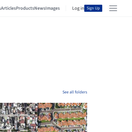
s
Articles
Products
News
Images
Log in
Sign Up
See all folders