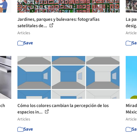
Jardines, parques y bulevares: fotografías
La pa
satelitales de...
desig.
Articles
Article
Save
Sa
ich
Cómo los colores cambian la percepción de los
Mirad
espacios in...
Méxic
Articles
Article
Save
Sa