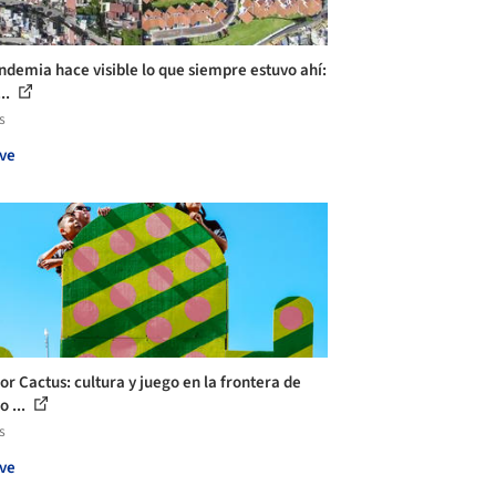
ndemia hace visible lo que siempre estuvo ahí:
..
s
ve
or Cactus: cultura y juego en la frontera de
o ...
s
ve