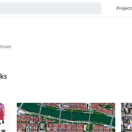
Project
rks