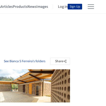
s
Articles
Products
News
Images
Log in
Sign Up
See Bianca S Ferreira's folders
Share