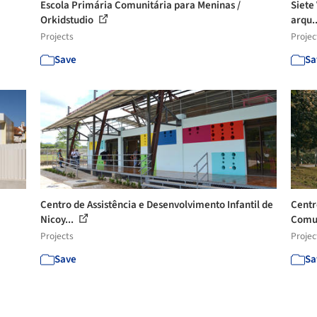
Escola Primária Comunitária para Meninas /
Siete 
Orkidstudio
arqu.
Projects
Projec
Save
Sa
Centro de Assistência e Desenvolvimento Infantil de
Centr
Nicoy...
Comun
Projects
Projec
Save
Sa