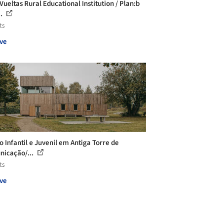
Vueltas Rural Educational Institution / Plan:b
..
ts
ve
o Infantil e Juvenil em Antiga Torre de
icação/...
ts
ve