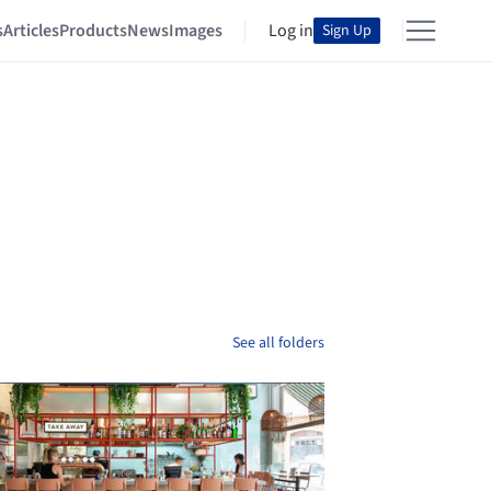
s
Articles
Products
News
Images
Log in
Sign Up
See all folders