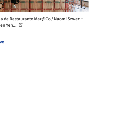
ia de Restaurante Mar@Co / Naomi Szwec +
en Yeh...
ve