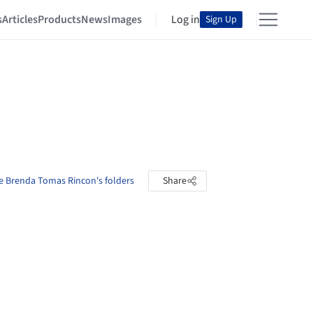
s
Articles
Products
News
Images
Log in
Sign Up
e Brenda Tomas Rincon's folders
Share