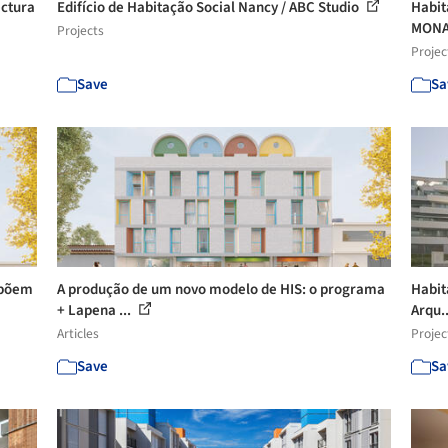
ectura
Edifício de Habitação Social Nancy / ABC Studio
Habit
MON
Projects
Projec
Save
Sa
opõem
A produção de um novo modelo de HIS: o programa
Habit
+ Lapena ...
Arqu.
Articles
Projec
Save
Sa