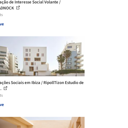
ação de Interesse Social Volante /
ADNOCK
ts
ve
ações Sociais em Ibiza / RipollTizon Estudio de
..
ts
ve