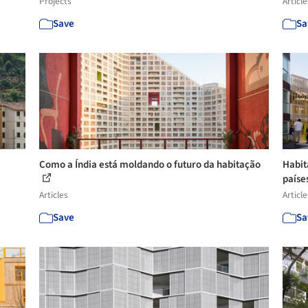
Projects
Article
Save
Sa
Como a Índia está moldando o futuro da habitação
Habit
paíse
Articles
Article
Save
Sa