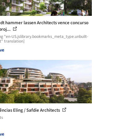
dt hammer lassen Architects vence concurso
roj...
ng "en-US.jslibrary.bookmarks_meta_type.unbuilt-
t" translation]
ve
ências Eling / Safdie Architects
ts
ve