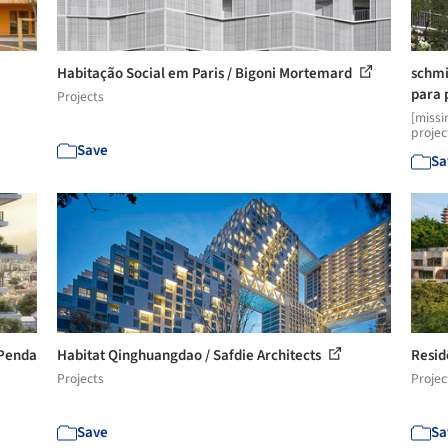
Habitação Social em Paris / Bigoni Mortemard
schmi
para p
Projects
[missi
projec
Save
Sa
 Penda
Habitat Qinghuangdao / Safdie Architects
Resid
Projects
Projec
Save
Sa