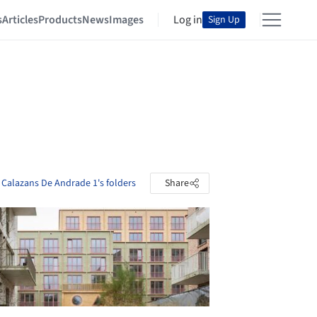
s
Articles
Products
News
Images
Log in
Sign Up
Calazans De Andrade 1's folders
Share