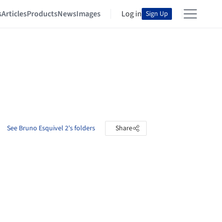
s
Articles
Products
News
Images
Log in
Sign Up
See Bruno Esquivel 2's folders
Share