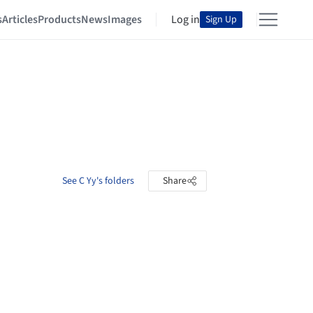
s
Articles
Products
News
Images
Log in
Sign Up
See C Yy's folders
Share