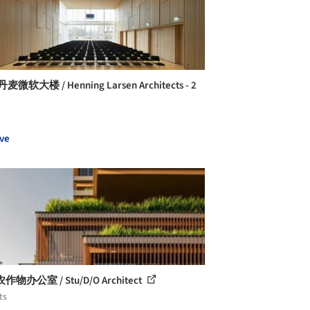
麦微软大楼 / Henning Larsen Architects - 2
ve
物办公室 / Stu/D/O Architect
ts