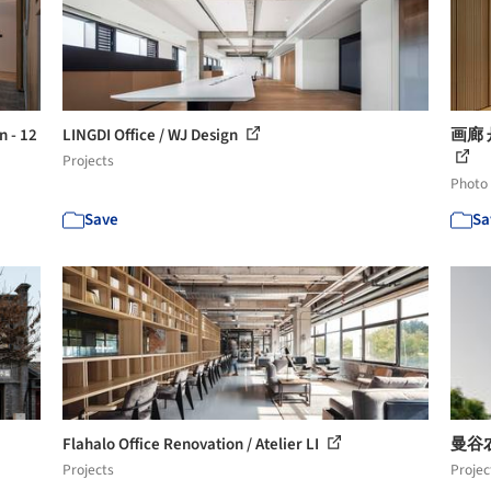
 - 12
LINGDI Office / WJ Design
画廊 丹
Projects
Photo
Save
Sa
Flahalo Office Renovation / Atelier LI
曼谷农作
Projects
Projec