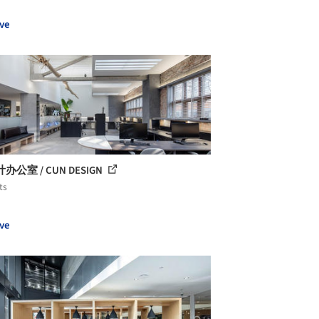
ve
办公室 / CUN DESIGN
ts
ve