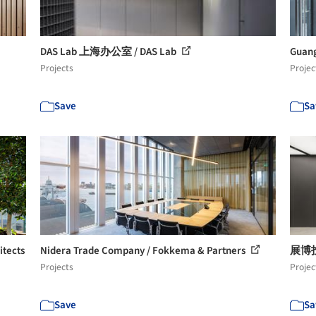
DAS Lab 上海办公室 / DAS Lab
Guang
Projects
Projec
Save
Sa
itects
Nidera Trade Company / Fokkema & Partners
展博
Projects
Projec
Save
Sa