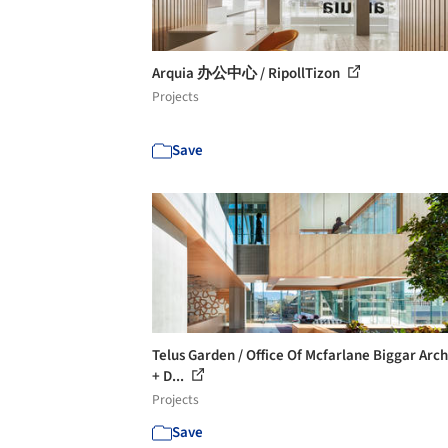
Arquia 办公中心 / RipollTizon
Projects
Save
Telus Garden / Office Of Mcfarlane Biggar Arch
+ D...
Projects
Save