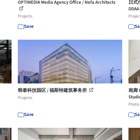
OPTIMEDIA Media Agency Office / Nefa Architects
日式传
DDAA
Projects
Projec
Save
Sa
韩泰科技园区 / 福斯特建筑事务所
画廊 R
Studi
Projects
Photo
Save
Sa