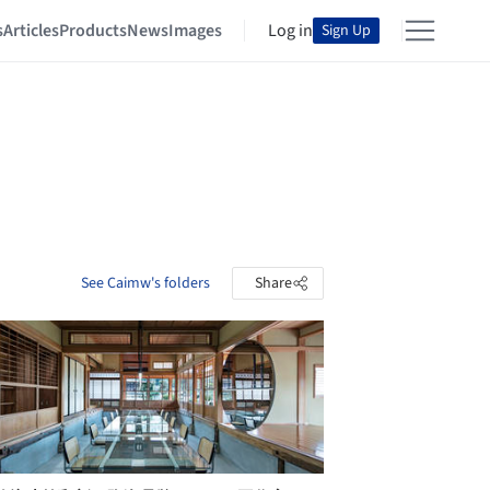
s
Articles
Products
News
Images
Log in
Sign Up
See Caimw's folders
Share