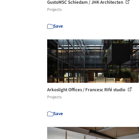
GustoMSC Schiedam / JHK Architecten
Projects
Save
Arkoslight Offices / Francesc Rifé studio
Projects
Save