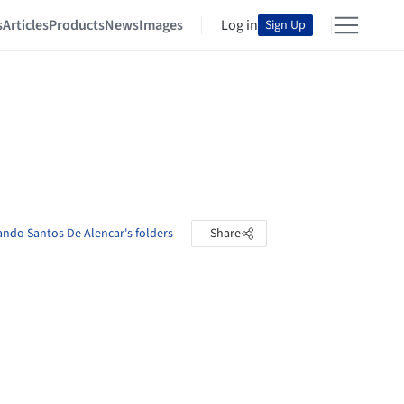
s
Articles
Products
News
Images
Log in
Sign Up
ando Santos De Alencar's folders
Share