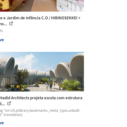
e e Jardim de Infância C.O / HIBINOSEKKEI +
no...
ts
ve
Hadid Architects projeta escola com estrutura
ó...
ng "en-US.jslibrary.bookmarks_meta_type.unbuilt-
t" translation]
ve