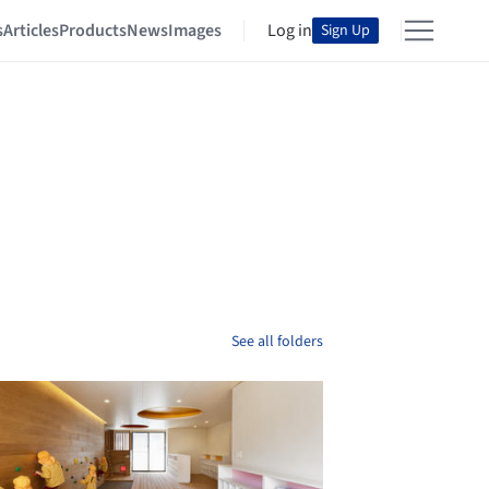
s
Articles
Products
News
Images
Log in
Sign Up
See all folders