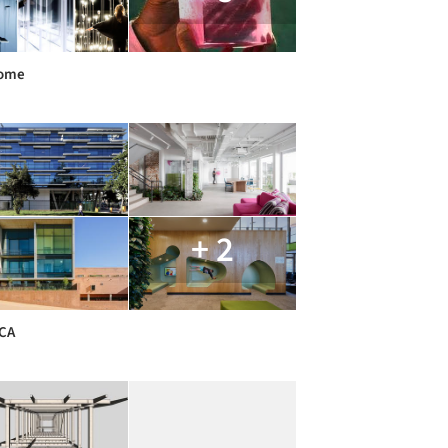
ome
+ 2
CA