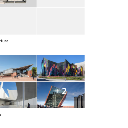
ctura
+ 2
o