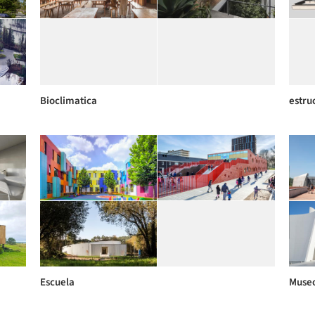
Bioclimatica
estru
Escuela
Muse