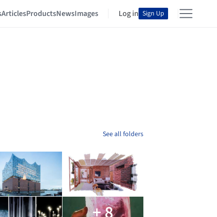
s
Articles
Products
News
Images
Log in
Sign Up
See all folders
+ 8