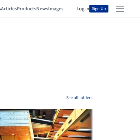
s
Articles
Products
News
Images
Log in
Sign Up
See all folders