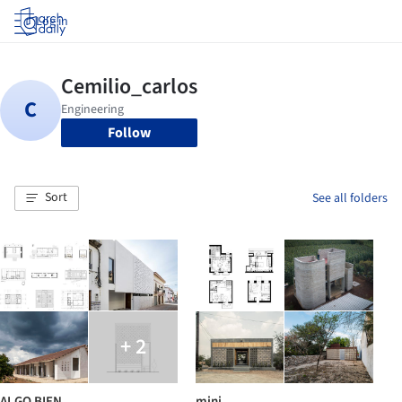
Log in
Follow
Sort
See all folders
+ 2
ALGO BIEN
mini