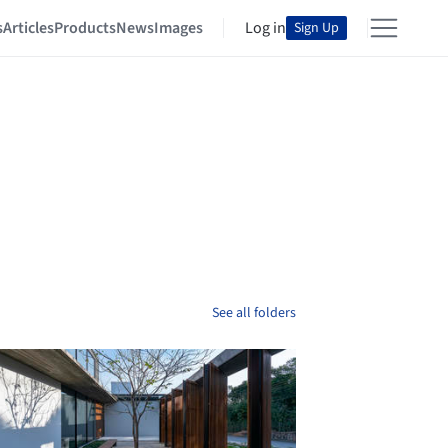
s
Articles
Products
News
Images
Log in
Sign Up
See all folders