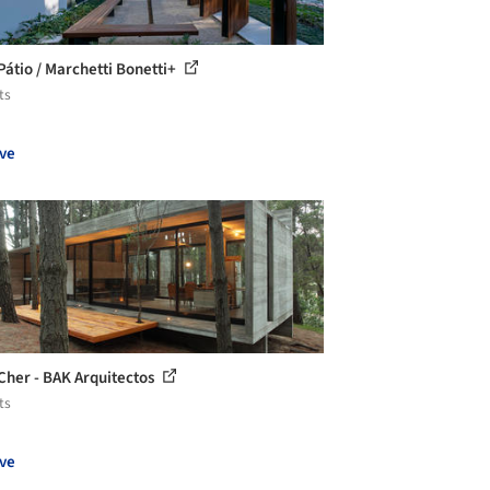
Pátio / Marchetti Bonetti+
ts
ve
Cher - BAK Arquitectos
ts
ve