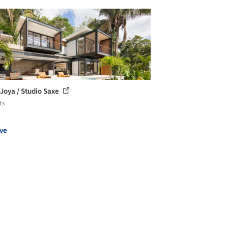
s Joya / Studio Saxe
ts
ve