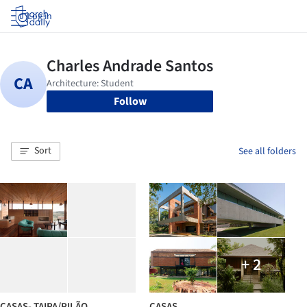
Log in
Follow
Sort
See all folders
+ 2
CASAS- TAIPA/PILÃO
CASAS