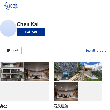
Log in
Follow
Sort
See all folders
办公
石头建筑