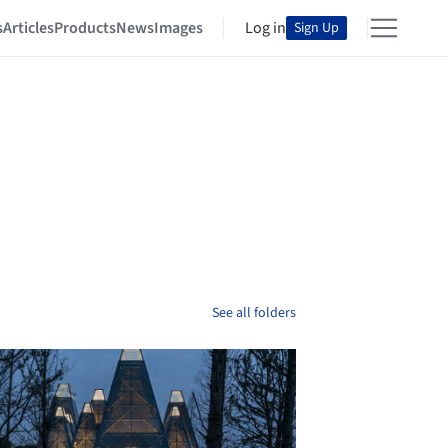
s
Articles
Products
News
Images
Log in
Sign Up
See all folders