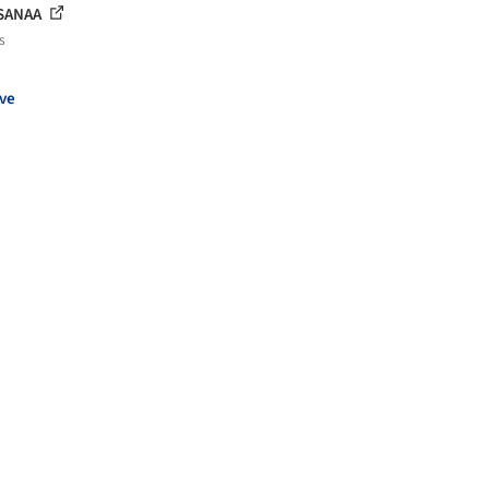
SANAA
s
ve