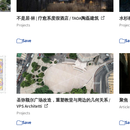
不是居·林 | 疗愈系度假酒店 / TAOA陶磊建筑
水杉林
Projects
Projec
Save
Sa
圣弥额尔广场改造，重塑教堂与周边的几何关系 /
聚焦
VPS Architetti
Article
Projects
Save
Sa