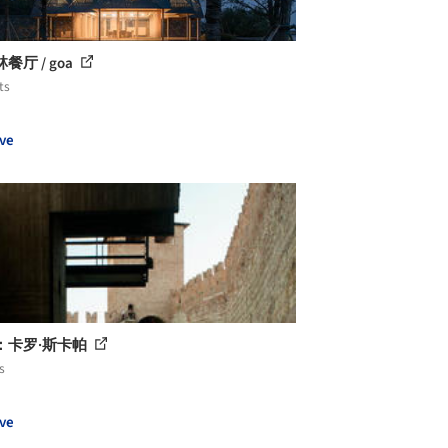
餐厅 / goa
ts
ve
：卡罗·斯卡帕
s
ve