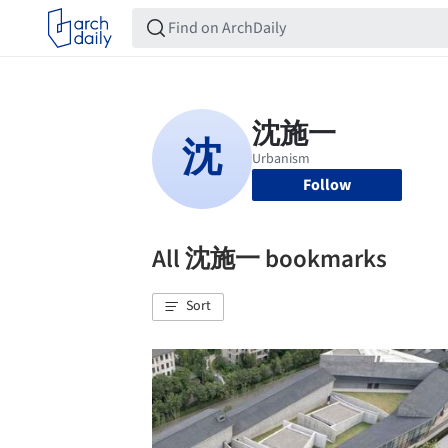
Follow
All 沈施一 bookmarks
Sort