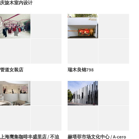
庆旋木室内设计
管道女装店
瑞木良锦798
上海鹰集咖啡丰盛里店 / 不迫
赫塔菲市场文化中心 / A-cero