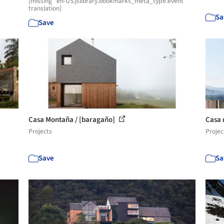
[missing "en-US.jslibrary.bookmarks_meta_type.event"
translation]
Sa
Save
Casa Montaña / [baragaño]
Casa 
Projects
Projec
Save
Sa