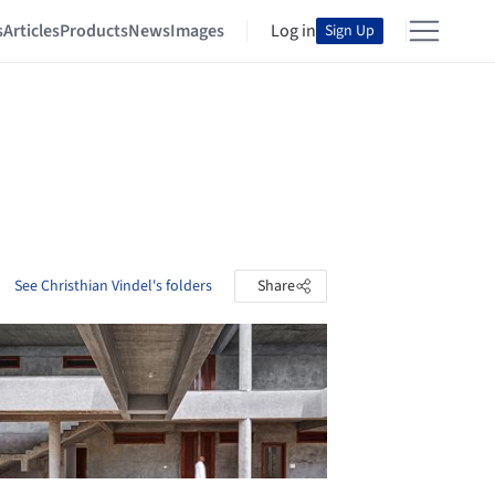
s
Articles
Products
News
Images
Log in
Sign Up
See Christhian Vindel's folders
Share