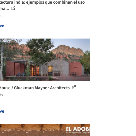
tectura india: ejemplos que combinan el uso
 ma...
s
ve
 House / Gluckman Mayner Architects
ts
ve