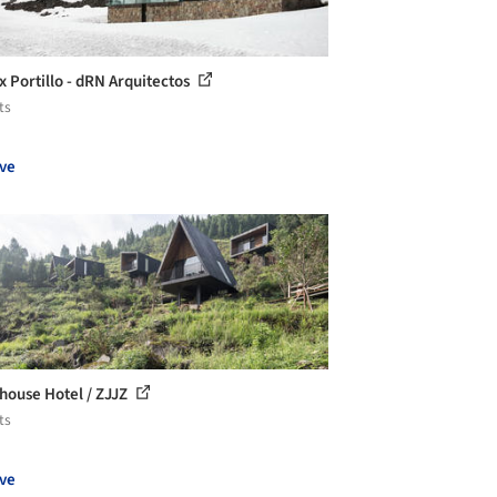
x Portillo - dRN Arquitectos
ts
ve
ouse Hotel / ZJJZ
ts
ve