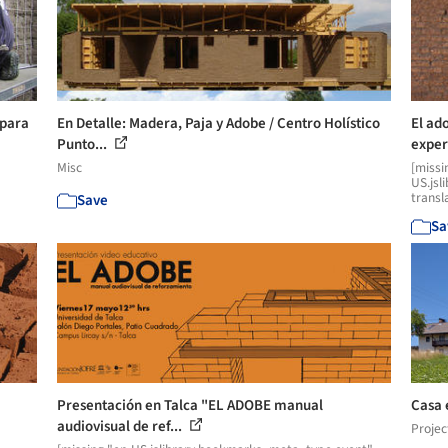
 para
En Detalle: Madera, Paja y Adobe / Centro Holístico
El ad
Punto...
exper
Misc
[missi
US.jsl
transl
Save
Sa
Presentación en Talca "EL ADOBE manual
Casa 
audiovisual de ref...
Projec