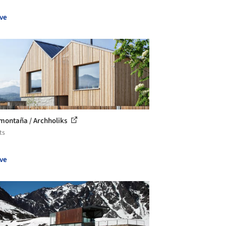
ve
montaña / Archholiks
ts
ve