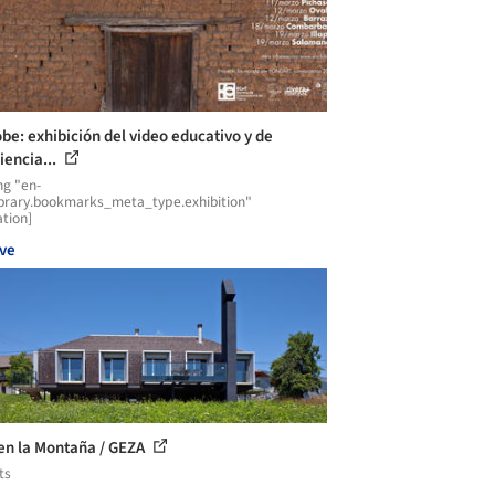
obe: exhibición del video educativo y de
iencia...
ng "en-
ibrary.bookmarks_meta_type.exhibition"
ation]
ve
en la Montaña / GEZA
ts