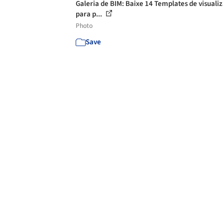
Galeria de BIM: Baixe 14 Templates de visuali
para p...
Photo
Save