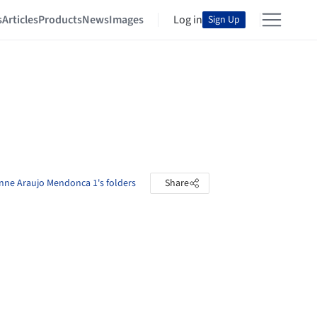
s
Articles
Products
News
Images
Log in
Sign Up
anne Araujo Mendonca 1's folders
Share