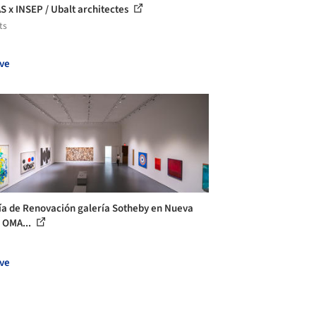
S x INSEP / Ubalt architectes
ts
ve
ía de Renovación galería Sotheby en Nueva
/ OMA...
ve