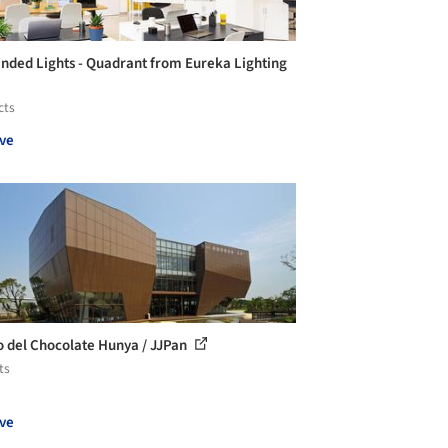
nded Lights - Quadrant from Eureka Lighting
cts
ve
 del Chocolate Hunya / JJPan
ts
ve