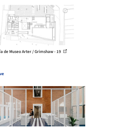
ía de Museo Arter / Grimshaw - 19
ve