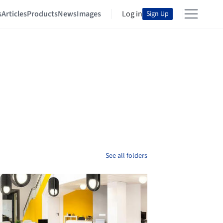
s
Articles
Products
News
Images
Log in
Sign Up
See all folders