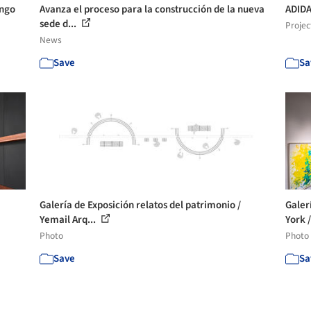
engo
Avanza el proceso para la construcción de la nueva
ADIDA
sede d...
Projec
News
Save
Sa
Galería de Exposición relatos del patrimonio /
Galer
Yemail Arq...
York 
Photo
Photo
Save
Sa