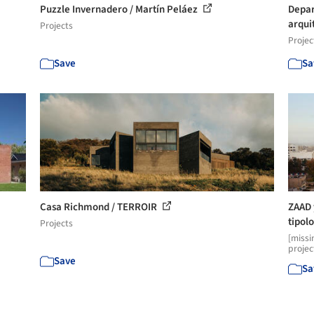
Puzzle Invernadero / Martín Peláez
Depar
arqui
Projects
Projec
Save
Sa
Casa Richmond / TERROIR
ZAAD 
tipolo
Projects
[missi
projec
Save
Sa