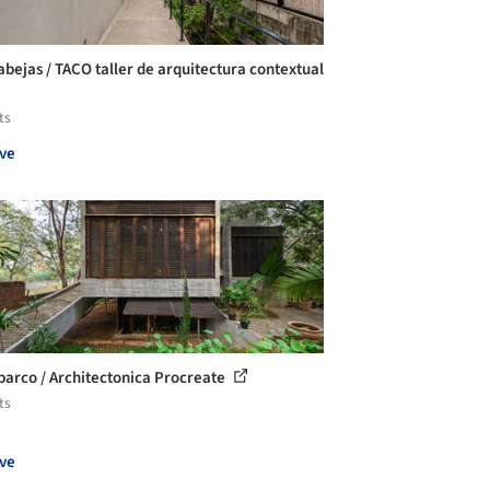
abejas / TACO taller de arquitectura contextual
ts
ve
barco / Architectonica Procreate
ts
ve