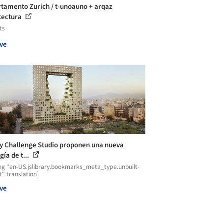
tamento Zurich / t-unoauno + arqaz
tectura
ts
ve
y Challenge Studio proponen una nueva
gía de t...
ng "en-US.jslibrary.bookmarks_meta_type.unbuilt-
t" translation]
ve