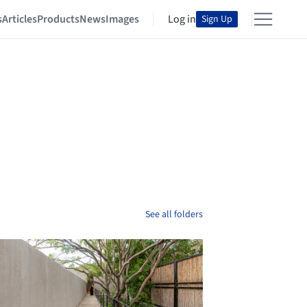
s
Articles
Products
News
Images
Log in
Sign Up
See all folders