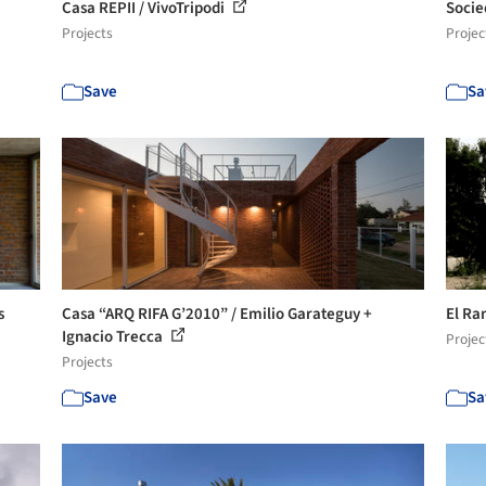
Casa REPII / VivoTripodi
Socie
Projects
Projec
Save
Sa
s
Casa “ARQ RIFA G’2010” / Emilio Garateguy +
El Ra
Ignacio Trecca
Projec
Projects
Save
Sa