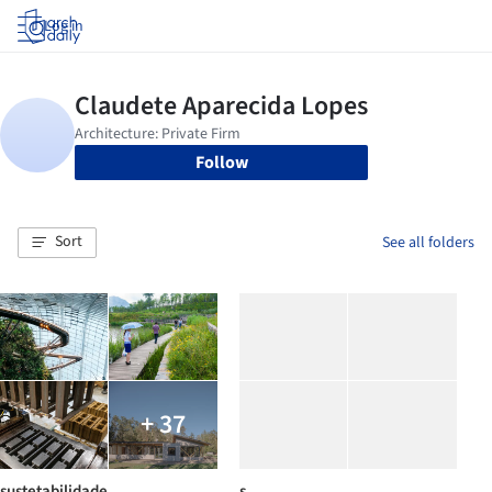
Log in
Follow
Sort
See all folders
+ 37
sustetabilidade
s