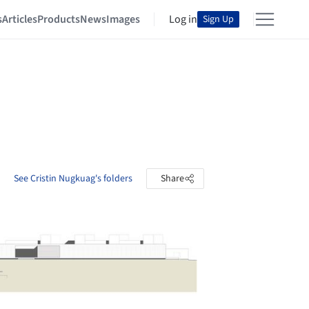
s
Articles
Products
News
Images
Log in
Sign Up
See Cristin Nugkuag's folders
Share