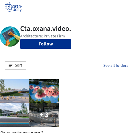
Log in
Follow
Sort
See all folders
+ 3
Ландшафт для меги 2