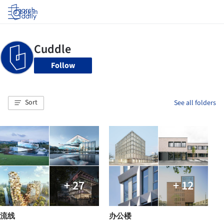
Log in
Follow
Sort
See all folders
+ 27
+ 12
流线
办公楼