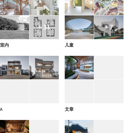
+ 31
+ 7
室内
儿童
A
文章