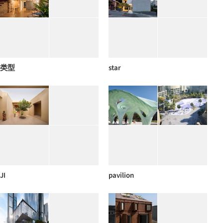
类型
star
JI
pavilion