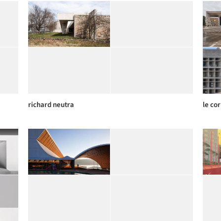
richard neutra
le co