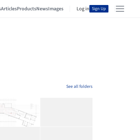
s
Articles
Products
News
Images
Log in
Sign Up
See all folders