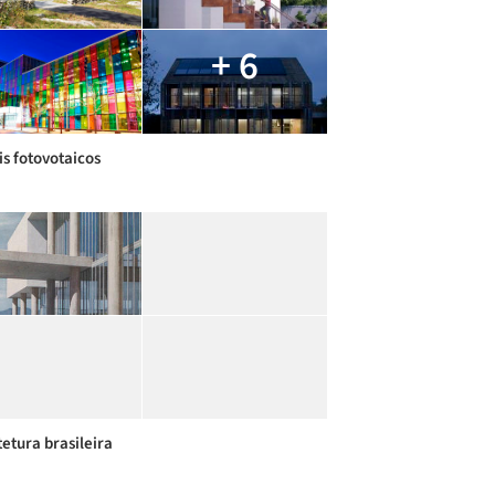
+ 6
is fotovotaicos
tetura brasileira