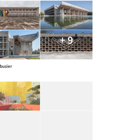
+ 9
rbusier