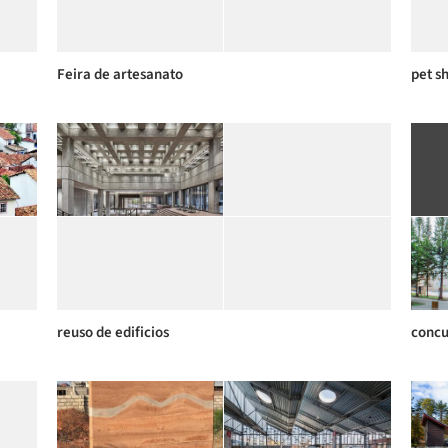
Feira de artesanato
pet s
reuso de edificios
concu