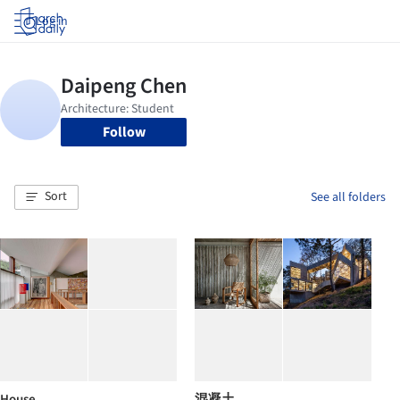
Log in
Follow
Sort
See all folders
House
混凝土