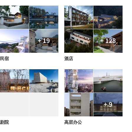
+ 19
+ 128
民宿
酒店
+ 9
剧院
高层办公