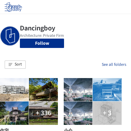
Log in
Follow
Sort
See all folders
+ 336
+ 3
住宅
小众