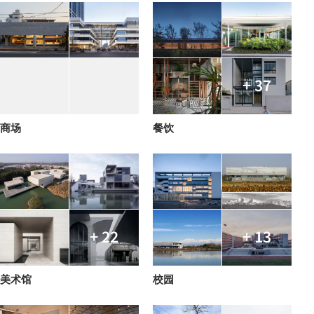
+ 37
商场
餐饮
+ 22
+ 13
美术馆
校园