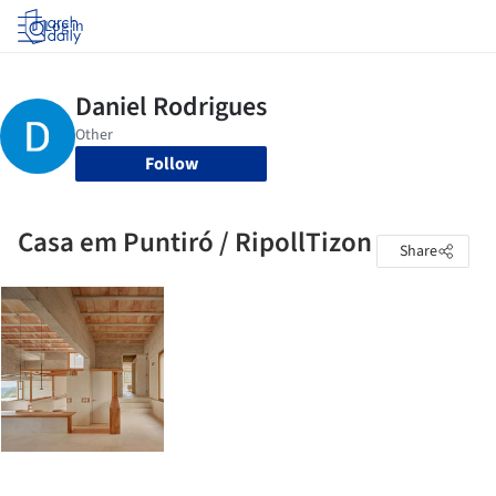
Log in
Follow
Casa em Puntiró / RipollTizon
Share