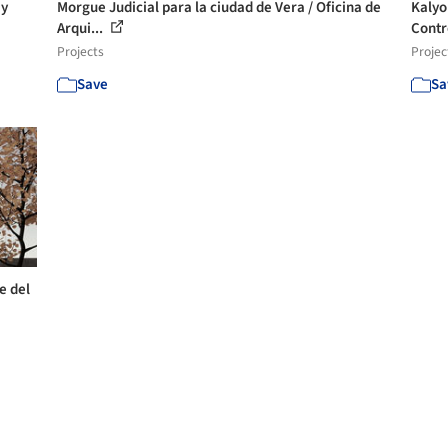
ay
Morgue Judicial para la ciudad de Vera / Oficina de
Kalyo
Arqui...
Contro
Projects
Projec
Save
Sa
e del