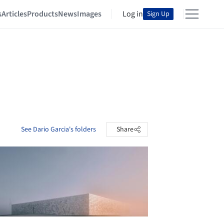
s
Articles
Products
News
Images
Log in
Sign Up
See Dario Garcia's folders
Share