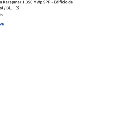
n Karapınar 1.350 MWp SPP - Edificio de
l / Bi...
ts
ve