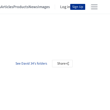
s
Articles
Products
News
Images
Log in
Sign Up
See David 34's folders
Share