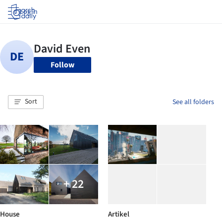
Log in
Follow
Sort
See all folders
+ 22
House
Artikel