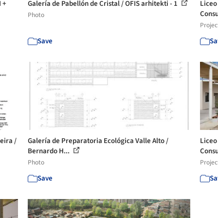
I +
Galería de Pabellón de Cristal / OFIS arhitekti - 1
Liceo
Consu
Photo
Projec
Save
Sa
eira /
Galería de Preparatoria Ecológica Valle Alto /
Liceo
Bernardo H...
Consu
Photo
Projec
Save
Sa