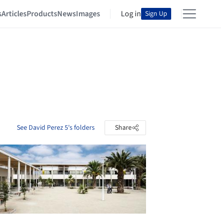
s
Articles
Products
News
Images
Log in
Sign Up
See David Perez 5's folders
Share