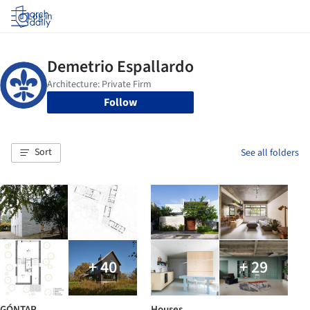
Log in
Follow
Sort
See all folders
+ 40
+ 29
GÓNTAR
Houses