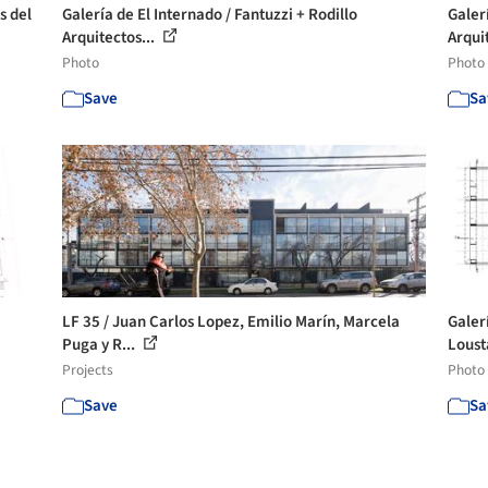
s del
Galería de El Internado / Fantuzzi + Rodillo
Galer
Arquitectos...
Arquit
Photo
Photo
Save
Sa
LF 35 / Juan Carlos Lopez, Emilio Marín, Marcela
Galer
Puga y R...
Loust
Projects
Photo
Save
Sa