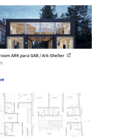
oom ARK para GAB / Ark-Shelter
ts
ve