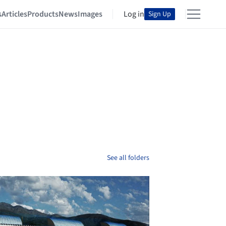
s
Articles
Products
News
Images
Log in
Sign Up
See all folders