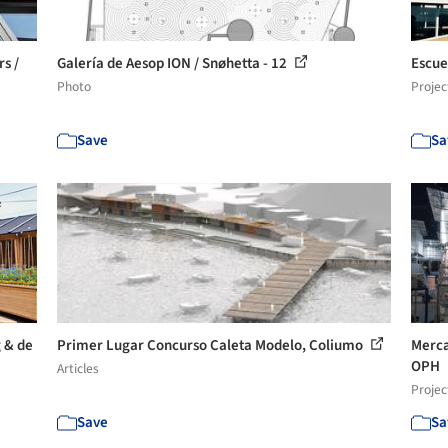
s /
Galería de Aesop ION / Snøhetta - 12
Escue
Photo
Projec
Save
Sa
g & de
Primer Lugar Concurso Caleta Modelo, Coliumo
Merca
OPH
Articles
Projec
Save
Sa