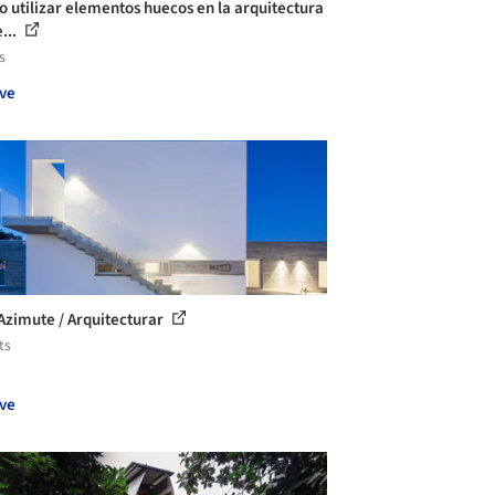
 utilizar elementos huecos en la arquitectura
...
s
ve
Azimute / Arquitecturar
ts
ve