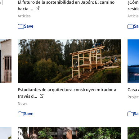
 |
El futuro de la sostenibilidad en Japón: El camino
¿Cómo
hacia ...
reside
Articles
Article
Save
Sa
Estudiantes de arquitectura construyen mirador a
Casa 
través d...
Projec
News
Save
Sa