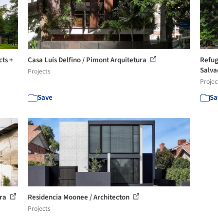
cts +
Casa Luís Delfino / Pimont Arquitetura
Refug
Salv
Projects
Projec
Save
Sa
ura
Residencia Moonee / Architecton
Projects