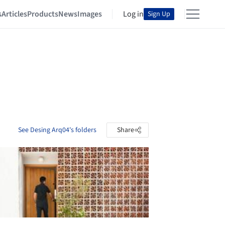
s
Articles
Products
News
Images
Log in
Sign Up
See Desing Arq04's folders
Share