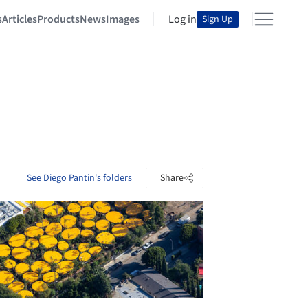
s
Articles
Products
News
Images
Log in
Sign Up
See Diego Pantin's folders
Share