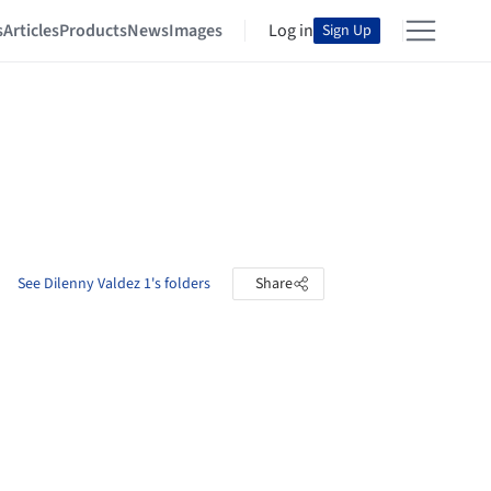
s
Articles
Products
News
Images
Log in
Sign Up
See Dilenny Valdez 1's folders
Share