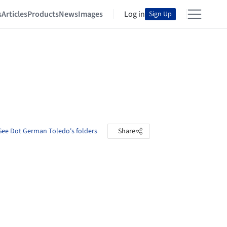
s
Articles
Products
News
Images
Log in
Sign Up
See Dot German Toledo's folders
Share