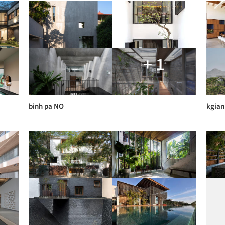
+ 1
binh pa NO
kgia