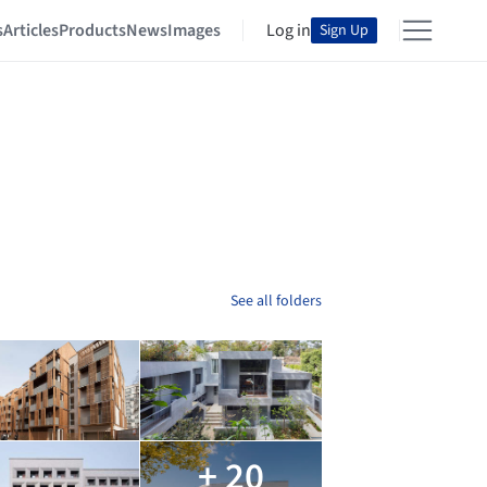
s
Articles
Products
News
Images
Log in
Sign Up
See all folders
+ 20