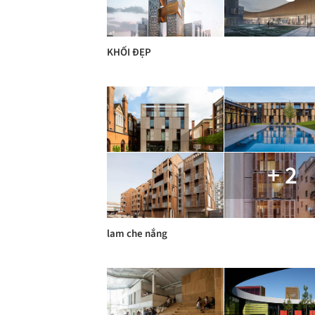
KHỐI ĐẸP
+ 2
lam che nắng