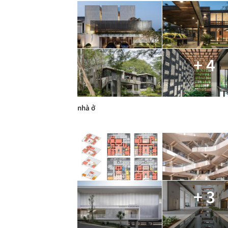
+ 4
nhà ở
+ 3