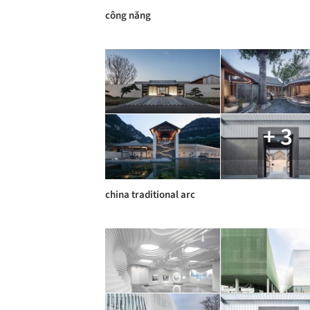
công năng
+ 3
china traditional arc