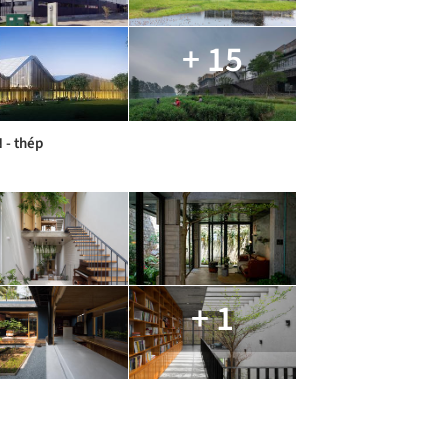
+ 15
 - thép
+ 1