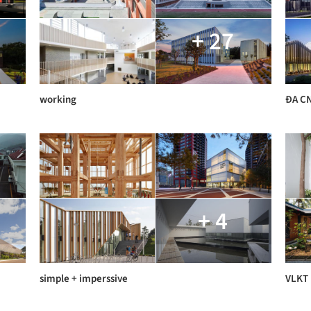
+ 27
working
ĐA CN
+ 4
simple + imperssive
VLKT