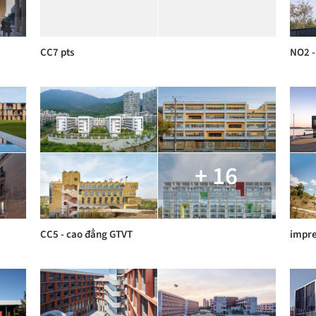
CC7 pts
NO2 -
+ 16
CC5 - cao đẳng GTVT
impre