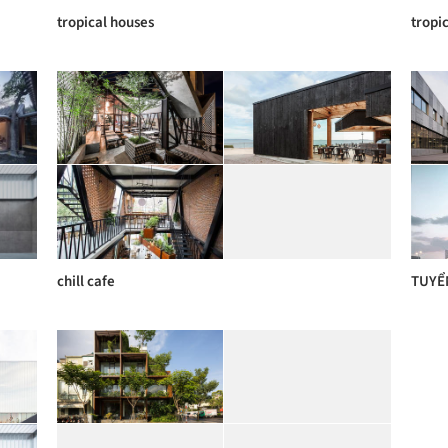
tropical houses
tropi
chill cafe
TUYỂ