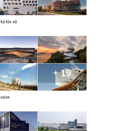
 ký túc xá
+ 19
ssive