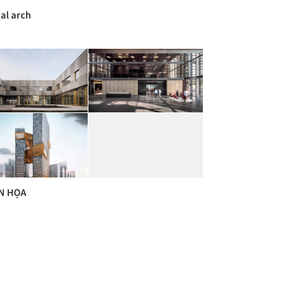
cal arch
N HỌA