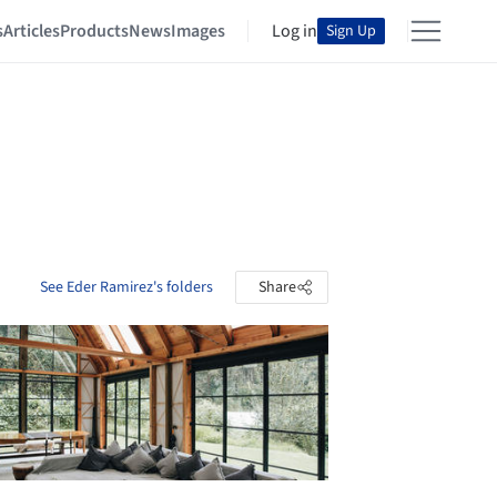
s
Articles
Products
News
Images
Log in
Sign Up
See Eder Ramirez's folders
Share