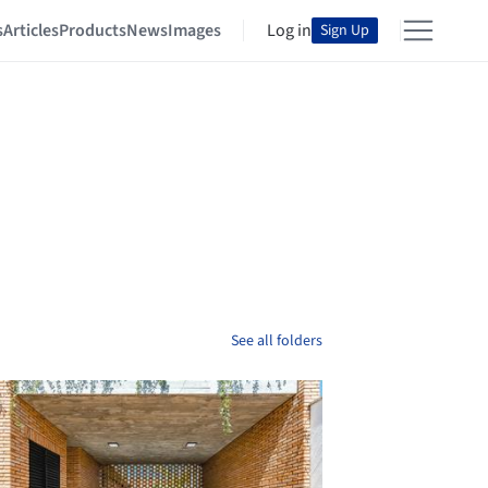
s
Articles
Products
News
Images
Log in
Sign Up
See all folders