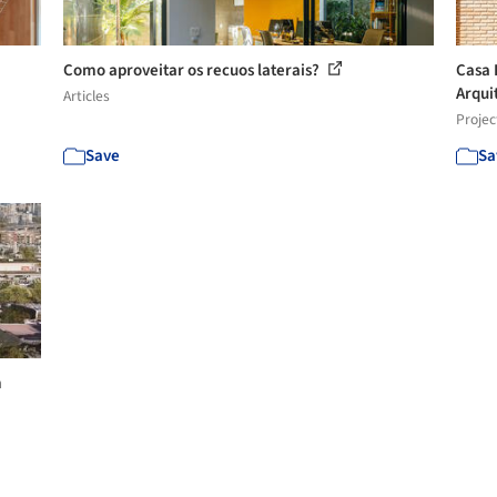
Como aproveitar os recuos laterais?
Casa 
Arqui
Articles
Projec
Save
Sa
m