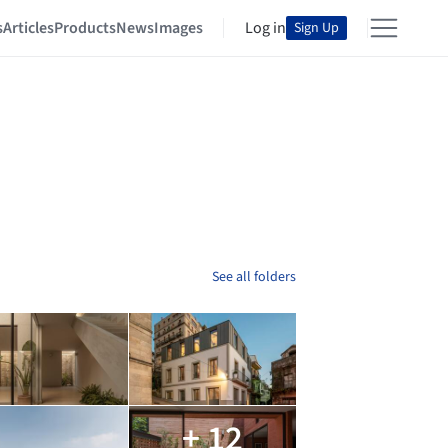
s
Articles
Products
News
Images
Log in
Sign Up
See all folders
+ 12