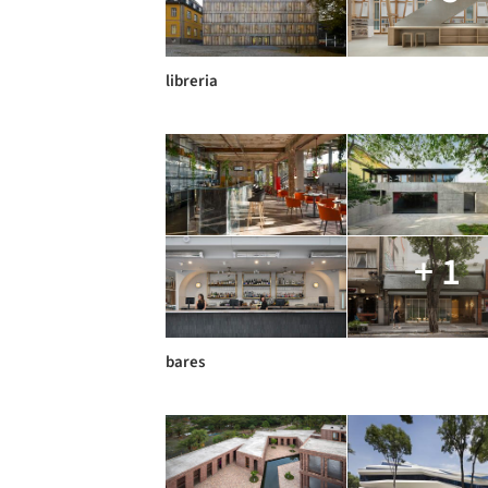
libreria
+ 1
bares