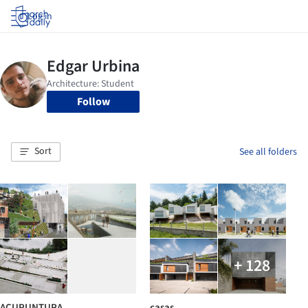
Log in
Follow
Sort
See all folders
+ 128
ACUPUNTURA
casas