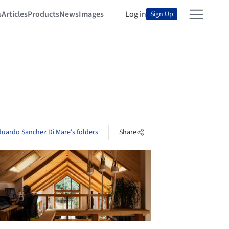
s
Articles
Products
News
Images
Log in
Sign Up
duardo Sanchez Di Mare's folders
Share