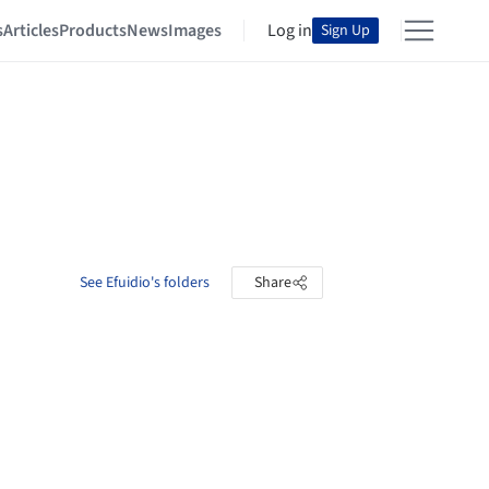
s
Articles
Products
News
Images
Log in
Sign Up
See Efuidio's folders
Share